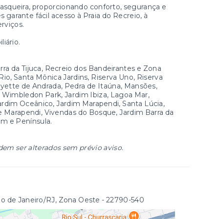
rasqueira, proporcionando conforto, segurança e
 garante fácil acesso à Praia do Recreio, à
rviços.
iário.
a da Tijuca, Recreio dos Bandeirantes e Zona
io, Santa Mônica Jardins, Riserva Uno, Riserva
Lafayette de Andrada, Pedra de Itaúna, Mansões,
, Wimbledon Park, Jardim Ibiza, Lagoa Mar,
ardim Oceânico, Jardim Marapendi, Santa Lúcia,
e Marapendi, Vivendas do Bosque, Jardim Barra da
dim e Península.
dem ser alterados sem prévio aviso.
o de Janeiro/RJ, Zona Oeste
- 22790-540