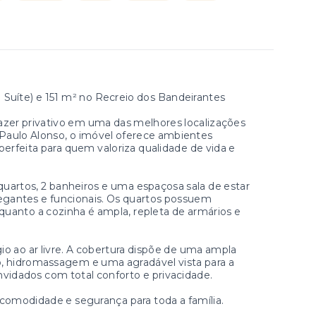
te) e 151 m² no Recreio dos Bandeirantes
 lazer privativo em uma das melhores localizações
Paulo Alonso, o imóvel oferece ambientes
perfeita para quem valoriza qualidade de vida e
uartos, 2 banheiros e uma espaçosa sala de estar
egantes e funcionais. Os quartos possuem
uanto a cozinha é ampla, repleta de armários e
o ao ar livre. A cobertura dispõe de uma ampla
o, hidromassagem e uma agradável vista para a
onvidados com total conforto e privacidade.
omodidade e segurança para toda a família.