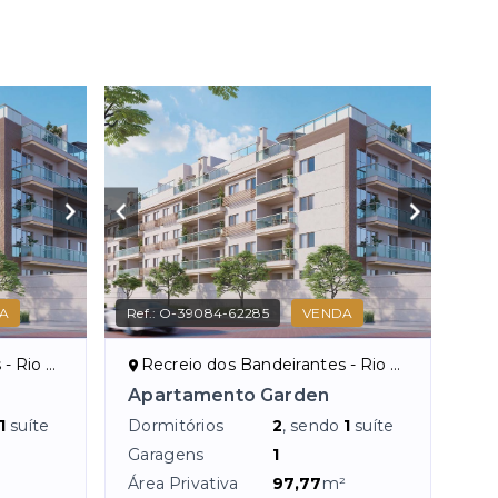
A
Ref.:
O-39084-62285
VENDA
aneiro/RJ
Recreio dos Bandeirantes - Rio de Janeiro/RJ
Apartamento Garden
1
suíte
Dormitórios
2
, sendo
1
suíte
Garagens
1
Área Privativa
97,77
m²