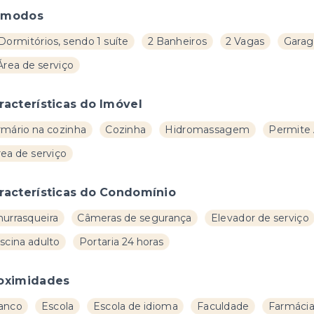
ômodos
Dormitórios, sendo 1 suíte
2 Banheiros
2 Vagas
Garag
Área de serviço
racterísticas do Imóvel
rmário na cozinha
Cozinha
Hidromassagem
Permite 
ea de serviço
racterísticas do Condomínio
hurrasqueira
Câmeras de segurança
Elevador de serviço
scina adulto
Portaria 24 horas
oximidades
anco
Escola
Escola de idioma
Faculdade
Farmáci