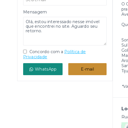
O C
pra
Mensagem
Ave
Qu
Som
Sul
Gol
Concordo com a
Política de
Mal
Privacidade
Aro
San
WhatsApp
E-mail
Tij
*Va
Lo
Rua