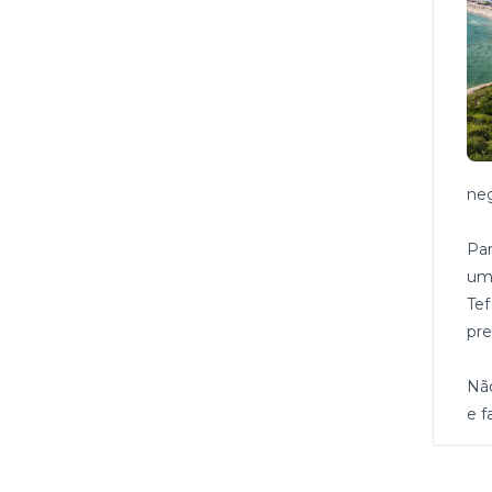
neg
Par
uma
Tef
pre
Nã
e f