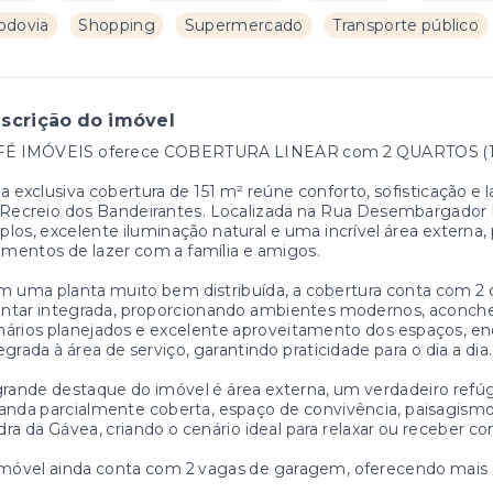
odovia
Shopping
Supermercado
Transporte público
scrição do imóvel
FÉ IMÓVEIS oferece COBERTURA LINEAR com 2 QUARTOS (1 Suí
a exclusiva cobertura de 151 m² reúne conforto, sofisticação e
Recreio dos Bandeirantes. Localizada na Rua Desembargador 
los, excelente iluminação natural e uma incrível área externa, 
entos de lazer com a família e amigos.
 uma planta muito bem distribuída, a cobertura conta com 2 q
antar integrada, proporcionando ambientes modernos, aconch
ários planejados e excelente aproveitamento dos espaços, enq
egrada à área de serviço, garantindo praticidade para o dia a dia.
rande destaque do imóvel é área externa, um verdadeiro refúgi
anda parcialmente coberta, espaço de convivência, paisagism
ra da Gávea, criando o cenário ideal para relaxar ou receber c
móvel ainda conta com 2 vagas de garagem, oferecendo mais c