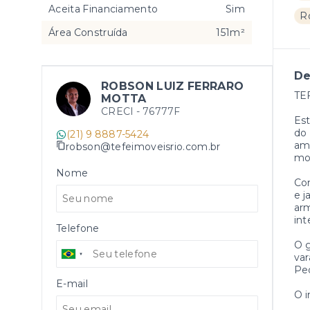
Aceita Financiamento
Sim
R
Área Construída
151m²
De
ROBSON LUIZ FERRARO
TE
MOTTA
CRECI -
76777F
Est
do 
(21) 9 8887-5424
amp
robson@tefeimoveisrio.com.br
mom
Nome
Com
e j
arm
int
Telefone
O g
var
Ped
E-mail
O i