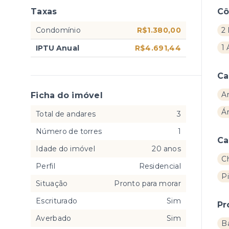
Taxas
C
Condomínio
R$1.380,00
2 
1 
IPTU Anual
R$4.691,44
Ca
A
Ficha do imóvel
Ár
Total de andares
3
Número de torres
1
Ca
Idade do imóvel
20 anos
C
Perfil
Residencial
Pi
Situação
Pronto para morar
Escriturado
Sim
Pr
Averbado
Sim
B