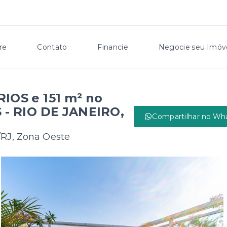
re
Contato
Financie
Negocie seu Imóv
OS e 151 m² no
- RIO DE JANEIRO,
Compartilhar no Wh
/RJ, Zona Oeste