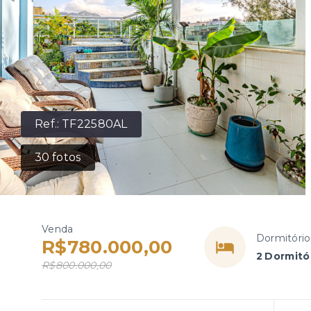
Ref.:
TF22580AL
30
fotos
Venda
Dormitório
R$780.000,00
2 Dormitór
R$800.000,00