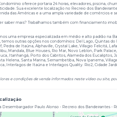
ondomínio oferece portaria 24 horas, elevadores, piscina, chur
ticidade. Sua excelente localização no Recreio dos Bandeirantes
nida das Américas e a uma ampla variedade de comércios e se
er saber mais? Trabalhamos também com financiamento imobil
os uma empresa especializada em médio e alto padrão na Barr
, temos outras opções nos condomínios: Del Lago, Quintas do R
f, Pedra de Itaúna, Alphaville, Crystal Lake, Villagio Felicitá, 
ibu, Mandala, Blue Houses, Rio Mar, Novo Leblon, Park Palace
uca, Itanhangá, Porto dos Cabritos, Alameda dos Eucaliptos, J
ta Helena, Santa Marina, Sernambetiba, Nova Ipanema, Villag
uca, Interlagos de Itaúna e Interlagos Quality. Rio2, Cidade Jar
lores e condições de venda informados neste vídeo ou site, po
calização
 Desembargador Paulo Alonso - Recreio dos Bandeirantes - Ri