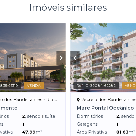
Imóveis similares
835-91319
VENDA
Ref.:
O-39084-62282
VEND
dos Bandeirantes - Rio de Janeiro/RJ
Recreio dos Bandeirantes - Rio de J
amento
Mare Pontal Oceânico
rios
2
, sendo
1
suíte
Dormitórios
2
, sendo
ns
1
Garagens
1
vativa
47,99
m²
Área Privativa
81,63
m²