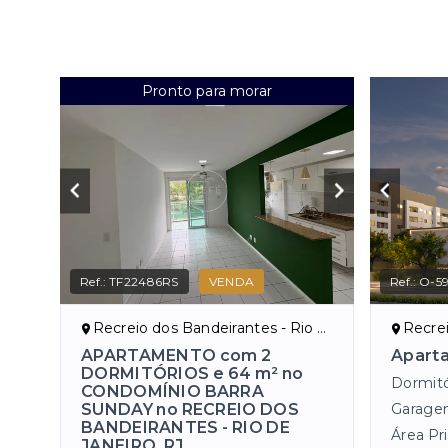
Pronto para morar
Ref.:
TF22486RS
VENDA
Ref.:
O-59
Recreio dos Bandeirantes - Rio de Janeiro/RJ, Zona Oeste
Recreio 
APARTAMENTO com 2
Apart
DORMITÓRIOS e 64 m² no
Dormitó
CONDOMÍNIO BARRA
SUNDAY no RECREIO DOS
Garage
BANDEIRANTES - RIO DE
Área Pri
JANEIRO, RJ