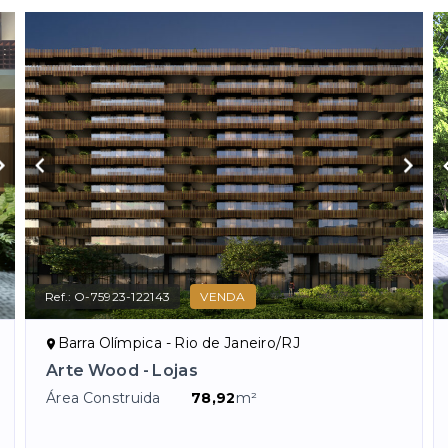
Ref.:
O-75923-122143
VENDA
Barra Olímpica - Rio de Janeiro/RJ
Arte Wood - Lojas
Área Construida
78,92
m²