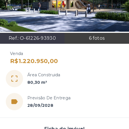
Ref.:
O-61226-93930
6
fotos
Venda
R$1.220.950,00
Área Construida
80,30 m²
Previsão De Entrega
28/09/2028
Ficha do imóvel