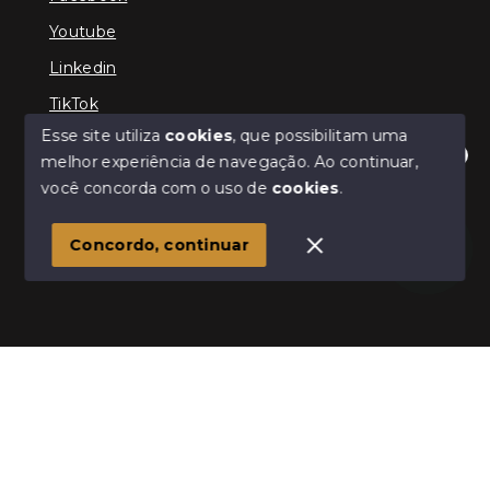
Youtube
Linkedin
TikTok
Esse site utiliza
cookies
, que possibilitam uma
melhor experiência de navegação.
Ao continuar,
Olá! Estamos disponíveis para te ajudar.
você concorda com o uso de
cookies
.
© Copyright 2026 - TEFE IMÓVEIS - Todos os direitos
reservados
Concordo, continuar
SITE PARA IMOBILIARIA
Início
Histórico
Favoritos