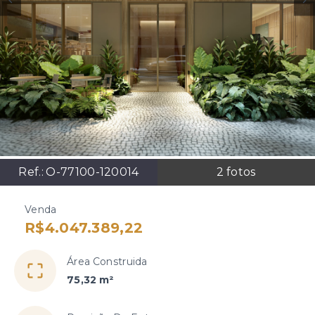
Ref.:
O-77100-120014
2
fotos
Venda
R$4.047.389,22
Área Construida
75,32 m²