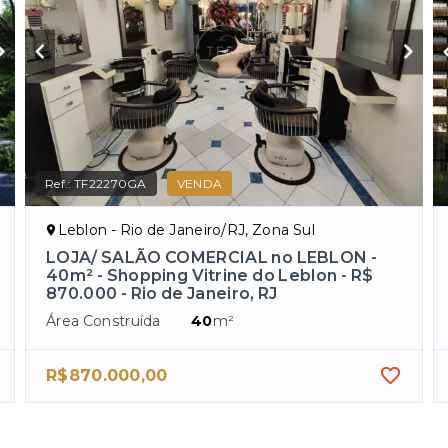
Ref.:
TF22270GA
VENDA
Leblon - Rio de Janeiro/RJ, Zona Sul
LOJA/ SALÃO COMERCIAL no LEBLON -
40m² - Shopping Vitrine do Leblon - R$
870.000 - Rio de Janeiro, RJ
Área Construída
40
m²
R$870.000,00