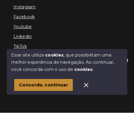
Instagram
Facebook
Youtube
Linkedin
TikTok
Esse site utiliza
cookies
, que possibilitam uma
melhor experiência de navegação.
Ao continuar,
Olá! Estamos disponíveis para te ajudar.
você concorda com o uso de
cookies
.
© Copyright 2026 - TEFE IMÓVEIS - Todos os direitos
reservados
Concordo, continuar
SITE PARA IMOBILIARIA
Início
Histórico
Favoritos