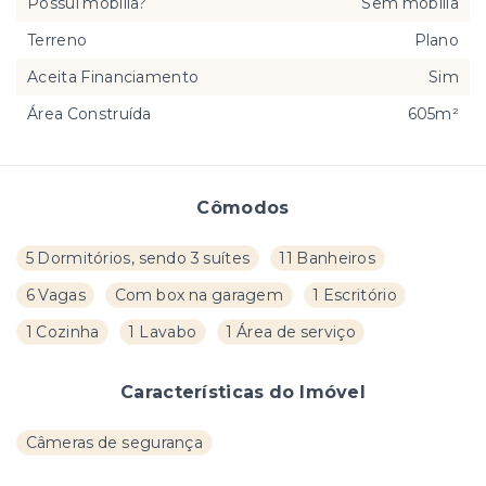
Possui mobília?
Sem mobília
Terreno
Plano
Aceita Financiamento
Sim
Área Construída
605m²
Cômodos
5 Dormitórios, sendo 3 suítes
11 Banheiros
6 Vagas
Com box na garagem
1 Escritório
1 Cozinha
1 Lavabo
1 Área de serviço
Características do Imóvel
Câmeras de segurança