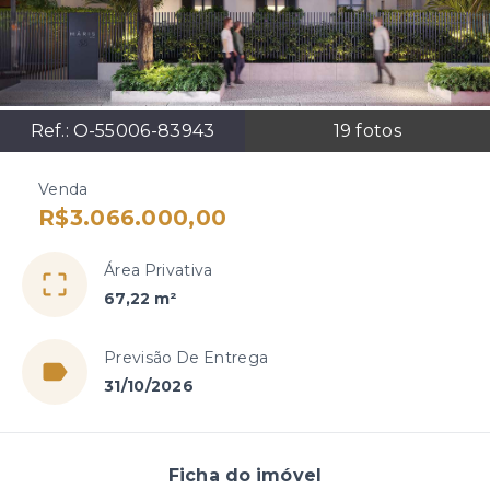
Ref.:
O-55006-83943
19
fotos
Venda
R$3.066.000,00
Área Privativa
67,22 m²
Previsão De Entrega
31/10/2026
Ficha do imóvel