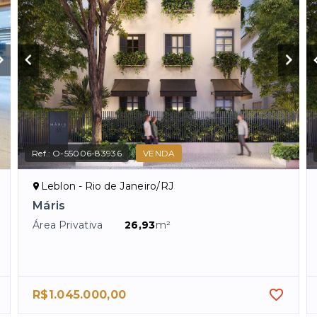
Ref.:
O-55006-83936
VENDA
Leblon - Rio de Janeiro/RJ
Máris
Área Privativa
26,93
m²
R$1.045.000,00