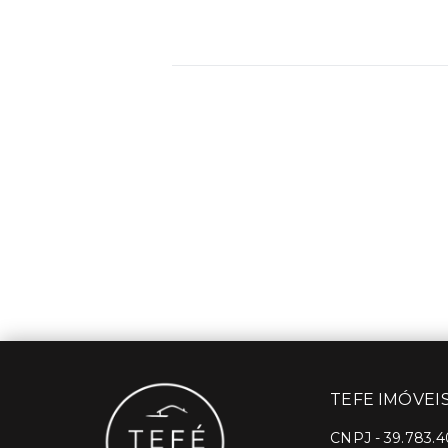
TEFE IMÓVEI
CNPJ
-
39.783.