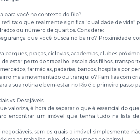
ca para você no contexto do Rio?
reflita: o que realmente significa "qualidade de vida" p
drados ou número de quartos. Considere:
egurança que você busca no bairro? Proximidade com 
a parques, praças, ciclovias, academias, clubes próximo
de estar perto do trabalho, escola dos filhos, transport
rcados, farmácias, padarias, bancos, hospitais por perto
irro mais movimentado ou tranquilo? Famílias com crian
a a sua rotina e bem-estar no Rio é o primeiro passo 
ais vs. Desejáveis
 valoriza, é hora de separar o que é essencial do que 
raro encontrar um imóvel que tenha tudo na lista d
 inegociáveis, sem os quais o imóvel simplesmente nã
óxima ao trabalho, nível de segurança do bairro).