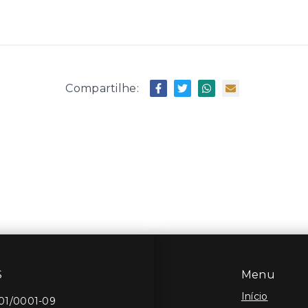
Compartilhe:
S
Menu
Início
401/0001-09