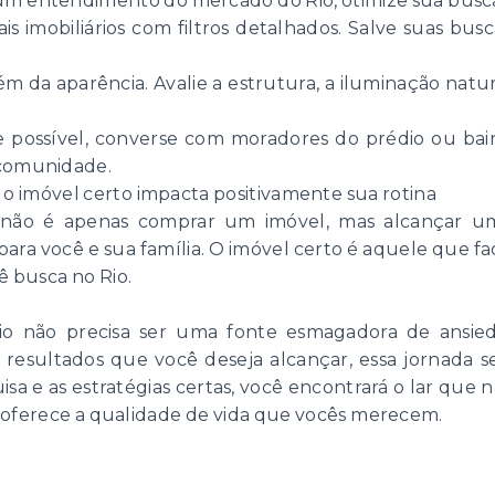
 um entendimento do mercado do Rio, otimize sua busc
s imobiliários com filtros detalhados. Salve suas bus
além da aparência. Avalie a estrutura, a iluminação natu
ossível, converse com moradores do prédio ou bairr
 comunidade.
 imóvel certo impacta positivamente sua rotina
l não é apenas comprar um imóvel, mas alcançar u
ara você e sua família. O imóvel certo é aquele que fac
ê busca no Rio.
io não precisa ser uma fonte esmagadora de ansiedad
 resultados que você deseja alcançar, essa jornada 
sa e as estratégias certas, você encontrará o lar que
 oferece a qualidade de vida que vocês merecem.